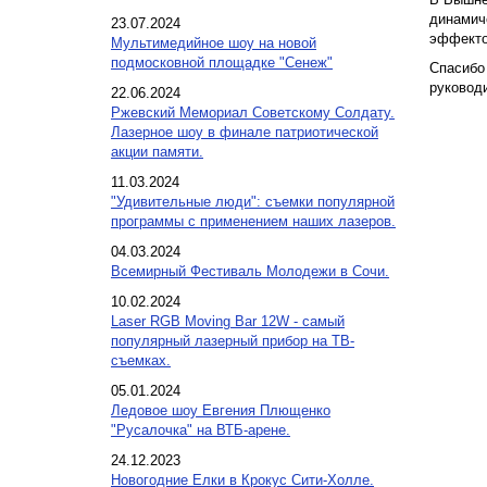
динамич
23.07.2024
эффект
Мультимедийное шоу на новой
подмосковной площадке "Сенеж"
Спасибо 
руковод
22.06.2024
Ржевский Мемориал Советскому Солдату.
Лазерное шоу в финале патриотической
акции памяти.
11.03.2024
"Удивительные люди": съемки популярной
программы с применением наших лазеров.
04.03.2024
Всемирный Фестиваль Молодежи в Сочи.
10.02.2024
Laser RGB Moving Bar 12W - самый
популярный лазерный прибор на ТВ-
съемках.
05.01.2024
Ледовое шоу Евгения Плющенко
"Русалочка" на ВТБ-арене.
24.12.2023
Новогодние Елки в Крокус Сити-Холле.