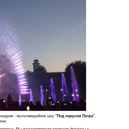
раздник - мультимедийное шоу
"Под парусом Петра"
.
она.
времена. Мы инсталлировали плавучие фонтаны с