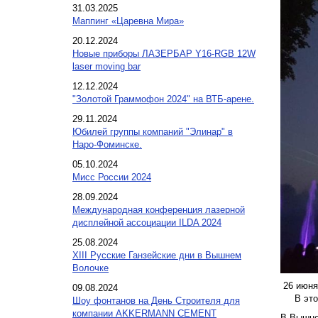
31.03.2025
Маппинг «Царевна Мира»
20.12.2024
Новые приборы ЛАЗЕРБАР Y16-RGB 12W
laser moving bar
12.12.2024
"Золотой Граммофон 2024" на ВТБ-арене.
29.11.2024
Юбилей группы компаний "Элинар" в
Наро-Фоминске.
05.10.2024
Мисс России 2024
28.09.2024
Международная конференция лазерной
дисплейной ассоциации ILDA 2024
25.08.2024
XIII Русские Ганзейские дни в Вышнем
Волочке
26 июня
09.08.2024
В это в
Шоу фонтанов на День Строителя для
компании AKKERMANN CEMENT
В Вышне