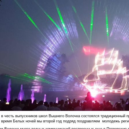
 в честь выпускников школ Вышнего Волочка состоялся традиционный п
ремя Белых ночей мы второй год подряд поздравляем молодежь реги
м Волочке много водных коммуникаций построенных еще в Петровские 