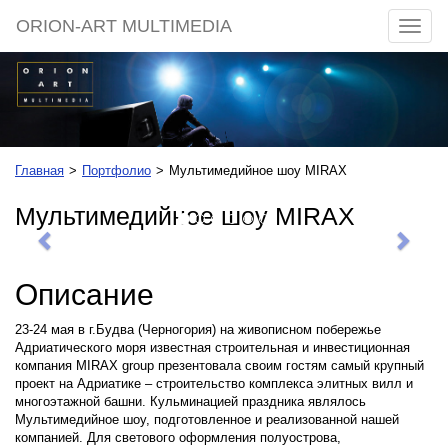
ORION-ART MULTIMEDIA
Разве
меню
Главная
Портфолио
Мультимедийное шоу MIRAX
Мультимедийное шоу MIRAX
Предыдущее
Сле
Описание
23-24 мая в г.Будва (Черногория) на живописном побережье
Адриатического моря известная строительная и инвестиционная
компания MIRAX group презентовала своим гостям самый крупный
проект на Адриатике – строительство комплекса элитных вилл и
многоэтажной башни. Кульминацией праздника являлось
Мультимедийное шоу, подготовленное и реализованной нашей
компанией. Для светового оформления полуострова,